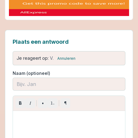
Plaats een antwoord
Je reageert op:
V.
Annuleren
Naam (optioneel)
I
B
•
¶
1.