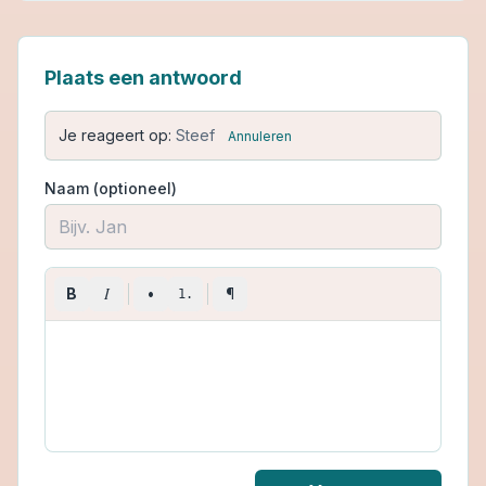
Plaats een antwoord
Je reageert op:
Steef
Annuleren
Naam (optioneel)
I
B
•
¶
1.