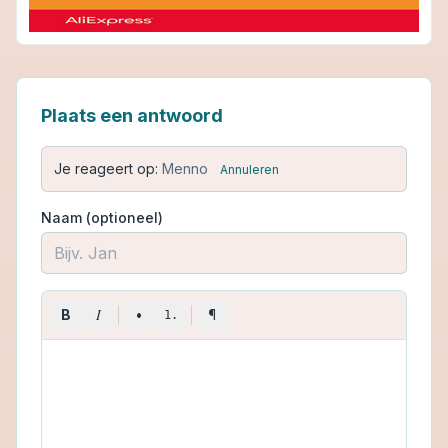
Plaats een antwoord
Je reageert op:
Menno
Annuleren
Naam (optioneel)
I
B
•
¶
1.