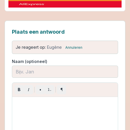
Plaats een antwoord
Je reageert op:
Eugène
Annuleren
Naam (optioneel)
I
B
•
¶
1.