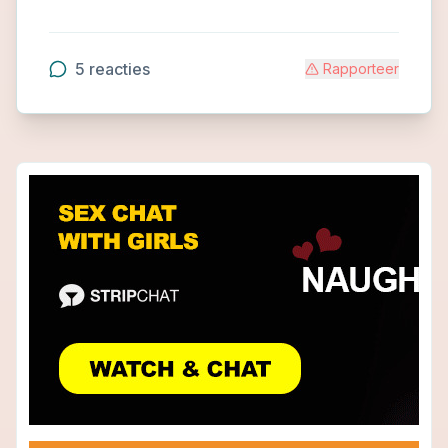
5
reacties
Rapporteer