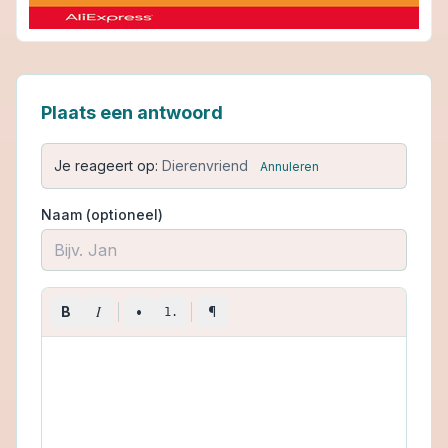
Plaats een antwoord
Je reageert op:
Dierenvriend
Annuleren
Naam (optioneel)
I
B
•
¶
1.