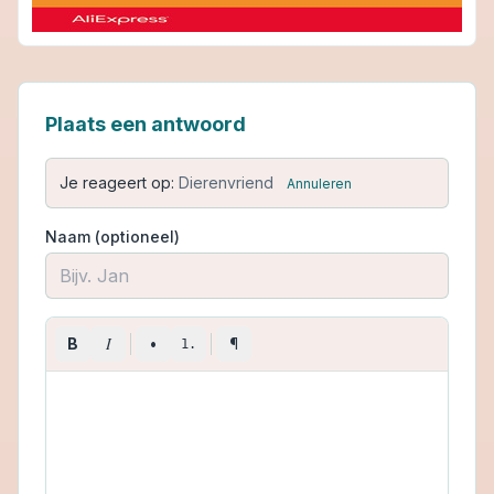
Plaats een antwoord
Je reageert op:
Dierenvriend
Annuleren
Naam (optioneel)
I
B
•
¶
1.