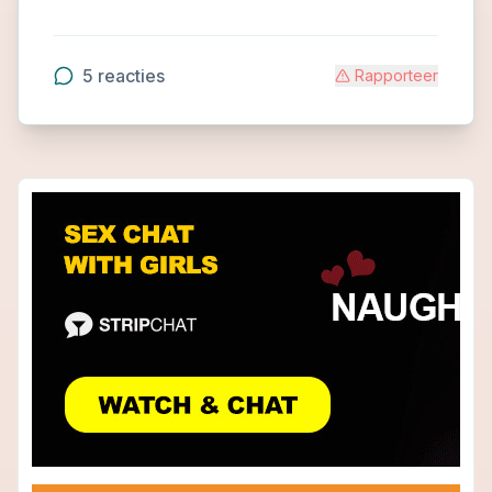
5
reacties
Rapporteer