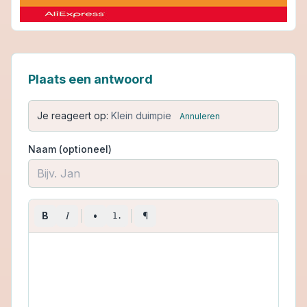
Plaats een antwoord
Je reageert op:
Klein duimpie
Annuleren
Naam (optioneel)
I
B
•
¶
1.