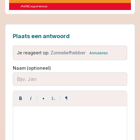
Plaats een antwoord
Je reageert op:
Zonneliefhebber
Annuleren
Naam (optioneel)
I
B
•
¶
1.